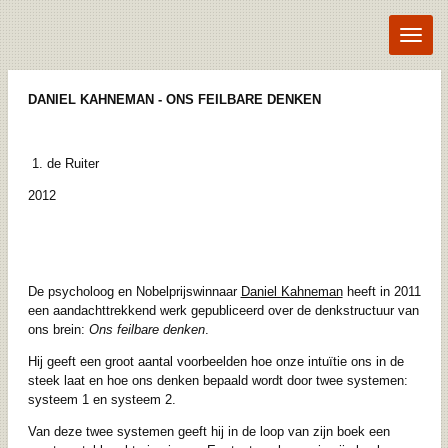
Ga
direct
naar
de
hoofdinhoud
DANIEL KAHNEMAN - ONS FEILBARE DENKEN
de Ruiter
2012
De psycholoog en Nobelprijswinnaar
Daniel Kahneman
heeft in 2011
een aandachttrekkend werk gepubliceerd over de denkstructuur van
ons brein:
Ons feilbare denken
.
Hij geeft een groot aantal voorbeelden hoe onze intuïtie ons in de
steek laat en hoe ons denken bepaald wordt door twee systemen:
systeem 1 en systeem 2.
Van deze twee systemen geeft hij in de loop van zijn boek een