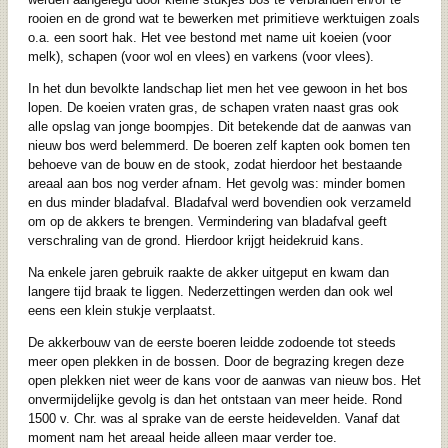
rooien en de grond wat te bewerken met primitieve werktuigen zoals
o.a. een soort hak. Het vee bestond met name uit koeien (voor
melk), schapen (voor wol en vlees) en varkens (voor vlees).
In het dun bevolkte landschap liet men het vee gewoon in het bos
lopen. De koeien vraten gras, de schapen vraten naast gras ook
alle opslag van jonge boompjes. Dit betekende dat de aanwas van
nieuw bos werd belemmerd. De boeren zelf kapten ook bomen ten
behoeve van de bouw en de stook, zodat hierdoor het bestaande
areaal aan bos nog verder afnam. Het gevolg was: minder bomen
en dus minder bladafval. Bladafval werd bovendien ook verzameld
om op de akkers te brengen. Vermindering van bladafval geeft
verschraling van de grond. Hierdoor krijgt heidekruid kans.
Na enkele jaren gebruik raakte de akker uitgeput en kwam dan
langere tijd braak te liggen. Nederzettingen werden dan ook wel
eens een klein stukje verplaatst.
De akkerbouw van de eerste boeren leidde zodoende tot steeds
meer open plekken in de bossen. Door de begrazing kregen deze
open plekken niet weer de kans voor de aanwas van nieuw bos. Het
onvermijdelijke gevolg is dan het ontstaan van meer heide. Rond
1500 v. Chr. was al sprake van de eerste heidevelden. Vanaf dat
moment nam het areaal heide alleen maar verder toe.