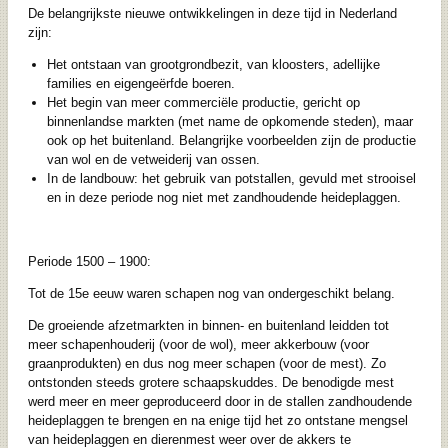
De belangrijkste nieuwe ontwikkelingen in deze tijd in Nederland
zijn:
Het ontstaan van grootgrondbezit, van kloosters, adellijke
families en eigengeërfde boeren.
Het begin van meer commerciële productie, gericht op
binnenlandse markten (met name de opkomende steden), maar
ook op het buitenland. Belangrijke voorbeelden zijn de productie
van wol en de vetweiderij van ossen.
In de landbouw: het gebruik van potstallen, gevuld met strooisel
en in deze periode nog niet met zandhoudende heideplaggen.
Periode 1500 – 1900:
Tot de 15e eeuw waren schapen nog van ondergeschikt belang.
De groeiende afzetmarkten in binnen- en buitenland leidden tot
meer schapenhouderij (voor de wol), meer akkerbouw (voor
graanprodukten) en dus nog meer schapen (voor de mest). Zo
ontstonden steeds grotere schaapskuddes. De benodigde mest
werd meer en meer geproduceerd door in de stallen zandhoudende
heideplaggen te brengen en na enige tijd het zo ontstane mengsel
van heideplaggen en dierenmest weer over de akkers te