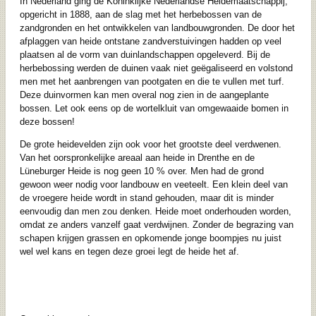
In Nederland ging de Koninklijke Nederlandse Heidemaatschappij,
opgericht in 1888, aan de slag met het herbebossen van de
zandgronden en het ontwikkelen van landbouwgronden. De door het
afplaggen van heide ontstane zandverstuivingen hadden op veel
plaatsen al de vorm van duinlandschappen opgeleverd. Bij de
herbebossing werden de duinen vaak niet geëgaliseerd en volstond
men met het aanbrengen van pootgaten en die te vullen met turf.
Deze duinvormen kan men overal nog zien in de aangeplante
bossen. Let ook eens op de wortelkluit van omgewaaide bomen in
deze bossen!
De grote heidevelden zijn ook voor het grootste deel verdwenen.
Van het oorspronkelijke areaal aan heide in Drenthe en de
Lüneburger Heide is nog geen 10 % over. Men had de grond
gewoon weer nodig voor landbouw en veeteelt. Een klein deel van
de vroegere heide wordt in stand gehouden, maar dit is minder
eenvoudig dan men zou denken. Heide moet onderhouden worden,
omdat ze anders vanzelf gaat verdwijnen. Zonder de begrazing van
schapen krijgen grassen en opkomende jonge boompjes nu juist
wel wel kans en tegen deze groei legt de heide het af.