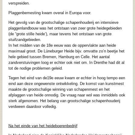
verspreiden.
Plaggenbemesting kwam overal in Europa voor.
Het gevolg van de grootschalige schapenhouderij en intensieve
plaggenlandbouw was het ontstaan van zeer grote heidegebieden
(de “grote stille heide’), maar tevens het ontstaan van grote
stuifzandgebieden.
In het midden van de 18e eeuw was de oppervlakte aan heide
maximaal groot. De Lüneburger Heide bijv. omvatte zo’n beetje het
hele gebied tussen Bremen, Hamburg en Celle. Het aantal
zandverstuivingen loog er echter ook niet om. In Drenthe had dit al
tot de nodige problemen geleid.
Tegen het eind van de19e eeuw kwam er echter in hoog tempo een
eind aan deze ongewenste ontwikkeling. De komst van kunstmest
maakte de grootschalige winning van schapenmest en het
afplaggen van heide onnodig. De vraag naar wol was inmiddels ook
sterk afgenomen. Het belang van grootschalige schapenhouderij
verdween daardoor volledig.
Na het einde van het heideboerenbedrijf