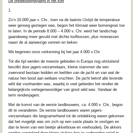
De ontwikkelingsgang in het kort
1.
Zo’n 10.000 jaar v. Chr., toen na de laatste IJstijd de temperatuur
weer genoeg gestegen was, begon het klimaat weer bomengroei toe
te laten. In de periode 8.000 – 4.000 v. Chr. werd het landschap
gaandeweg meer gevuld met dichte loofbossen, plus moerassen
naast de al aanwezige vennen en beken.
We beginnen onze verkenning bij het jaar 4.000 v.Chr.
Tot die tijd werden de meeste gebieden in Europa nog uitsluitend
bevolkt door jagers-verzamelaars, kleine stammen die een
zwervend bestaan leidden en leefden van de jacht en van wat de
natuur hen bood aan eetbare vruchten. De jacht betrof alle levende
wild dat voorhanden was, waarbij in veel gebieden het rendier de
belangrijkste vertegenwoordiger van groot wild was. Vandaar de
term rendierjagers.
Met de komst van de eerste landbouwers, ca. 4.000 v. Chr., begon
dit te veranderen. De eerste landbouwers waren jagers-
verzamelaars die langzamerhand tot de ontdekking waren gekomen
dat het mogelijk was om zich op een vaste plaats te vestigen en
dan te leven van een beetje akkerbouw en veehouderij. De akkers
werden aangelegd door kleine stukjes bos te verbranden en/of te