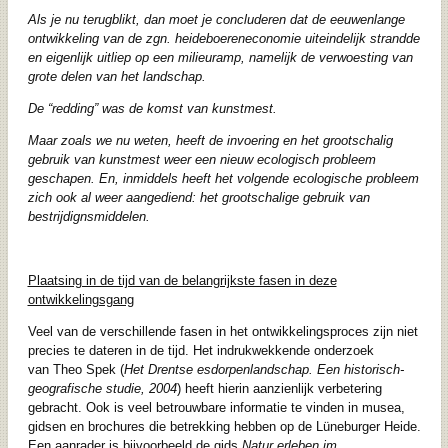
Als je nu terugblikt, dan moet je concluderen dat de eeuwenlange
ontwikkeling van de zgn. heideboereneconomie uiteindelijk strandde
en eigenlijk uitliep op een milieuramp, namelijk de verwoesting van
grote delen van het landschap.
De “redding” was de komst van kunstmest.
Maar zoals we nu weten, heeft de invoering en het grootschalig
gebruik van kunstmest weer een nieuw ecologisch probleem
geschapen. En, inmiddels heeft het volgende ecologische probleem
zich ook al weer aangediend: het grootschalige gebruik van
bestrijdignsmiddelen.
Plaatsing in de tijd van de belangrijkste fasen in deze
ontwikkelingsgang
Veel van de verschillende fasen in het ontwikkelingsproces zijn niet
precies te dateren in de tijd. Het indrukwekkende onderzoek
van Theo Spek (
Het Drentse esdorpenlandschap. Een historisch-
geografische studie, 2004
) heeft hierin aanzienlijk verbetering
gebracht. Ook is veel betrouwbare informatie te vinden in musea,
gidsen en brochures die betrekking hebben op de Lüneburger Heide.
Een aanrader is bijvoorbeeld de gids
Natur erleben im