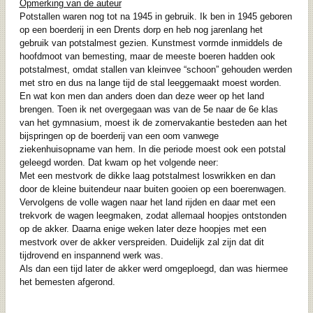
Opmerking van de auteur
Potstallen waren nog tot na 1945 in gebruik. Ik ben in 1945 geboren
op een boerderij in een Drents dorp en heb nog jarenlang het
gebruik van potstalmest gezien. Kunstmest vormde inmiddels de
hoofdmoot van bemesting, maar de meeste boeren hadden ook
potstalmest, omdat stallen van kleinvee “schoon” gehouden werden
met stro en dus na lange tijd de stal leeggemaakt moest worden.
En wat kon men dan anders doen dan deze weer op het land
brengen. Toen ik net overgegaan was van de 5e naar de 6e klas
van het gymnasium, moest ik de zomervakantie besteden aan het
bijspringen op de boerderij van een oom vanwege
ziekenhuisopname van hem. In die periode moest ook een potstal
geleegd worden. Dat kwam op het volgende neer:
Met een mestvork de dikke laag potstalmest loswrikken en dan
door de kleine buitendeur naar buiten gooien op een boerenwagen.
Vervolgens de volle wagen naar het land rijden en daar met een
trekvork de wagen leegmaken, zodat allemaal hoopjes ontstonden
op de akker. Daarna enige weken later deze hoopjes met een
mestvork over de akker verspreiden. Duidelijk zal zijn dat dit
tijdrovend en inspannend werk was.
Als dan een tijd later de akker werd omgeploegd, dan was hiermee
het bemesten afgerond.