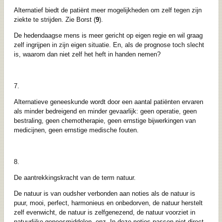
Alternatief biedt de patiënt meer mogelijkheden om zelf tegen zijn
ziekte te strijden. Zie Borst (
9
).
De hedendaagse mens is meer gericht op eigen regie en wil graag
zelf ingrijpen in zijn eigen situatie. En, als de prognose toch slecht
is, waarom dan niet zelf het heft in handen nemen?
7.
Alternatieve geneeskunde wordt door een aantal patiënten ervaren
als minder bedreigend en minder gevaarlijk: geen operatie, geen
bestraling, geen chemotherapie, geen ernstige bijwerkingen van
medicijnen, geen ernstige medische fouten.
8.
De aantrekkingskracht van de term natuur.
De natuur is van oudsher verbonden aan noties als de natuur is
puur, mooi, perfect, harmonieus en onbedorven, de natuur herstelt
zelf evenwicht, de natuur is zelfgenezend, de natuur voorziet in
natuurlijke geneesmiddelen, enz. In deze noties passen niet direct