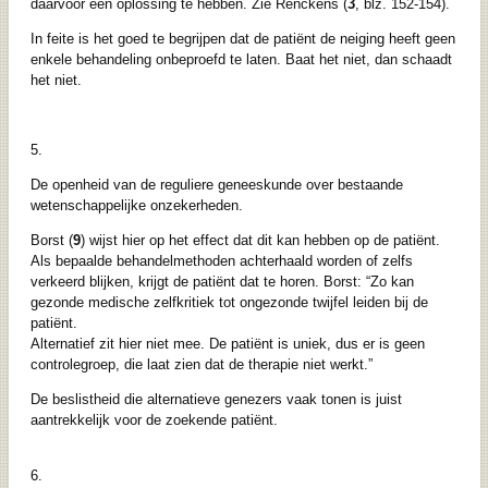
daarvoor een oplossing te hebben. Zie Renckens (
3
, blz. 152-154).
In feite is het goed te begrijpen dat de patiënt de neiging heeft geen
enkele behandeling onbeproefd te laten. Baat het niet, dan schaadt
het niet.
5.
De openheid van de reguliere geneeskunde over bestaande
wetenschappelijke onzekerheden.
Borst (
9
) wijst hier op het effect dat dit kan hebben op de patiënt.
Als bepaalde behandelmethoden achterhaald worden of zelfs
verkeerd blijken, krijgt de patiënt dat te horen. Borst: “Zo kan
gezonde medische zelfkritiek tot ongezonde twijfel leiden bij de
patiënt.
Alternatief zit hier niet mee. De patiënt is uniek, dus er is geen
controlegroep, die laat zien dat de therapie niet werkt.”
De beslistheid die alternatieve genezers vaak tonen is juist
aantrekkelijk voor de zoekende patiënt.
6.