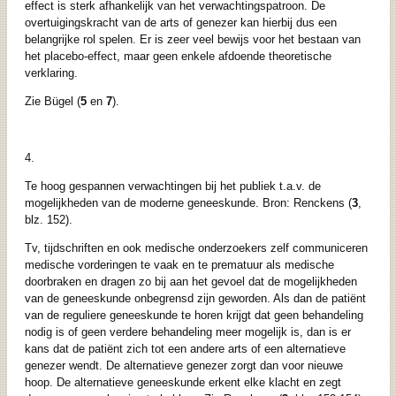
effect is sterk afhankelijk van het verwachtingspatroon. De
overtuigingskracht van de arts of genezer kan hierbij dus een
belangrijke rol spelen. Er is zeer veel bewijs voor het bestaan van
het placebo-effect, maar geen enkele afdoende theoretische
verklaring.
Zie Bügel (
5
en
7
).
4.
Te hoog gespannen verwachtingen bij het publiek t.a.v. de
mogelijkheden van de moderne geneeskunde. Bron: Renckens (
3
,
blz. 152).
Tv, tijdschriften en ook medische onderzoekers zelf communiceren
medische vorderingen te vaak en te prematuur als medische
doorbraken en dragen zo bij aan het gevoel dat de mogelijkheden
van de geneeskunde onbegrensd zijn geworden. Als dan de patiënt
van de reguliere geneeskunde te horen krijgt dat geen behandeling
nodig is of geen verdere behandeling meer mogelijk is, dan is er
kans dat de patiënt zich tot een andere arts of een alternatieve
genezer wendt. De alternatieve genezer zorgt dan voor nieuwe
hoop. De alternatieve geneeskunde erkent elke klacht en zegt