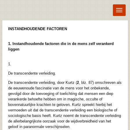
Ga
direct
naar
de
hoofdinhoud
INSTANDHOUDENDE FACTOREN
1. Instandhoudende factoren die in de mens zelf verankerd
liggen
1.
De transcendente verleiding.
De transcendente verleiding, door Kurtz (
2
, blz. 87) omschreven als
de eeuwenoude fascinatie van de mens voor het onbekende,
gevolgd door de toevoeging of toelichting dat mensen een diep
verankerde behoefte hebben om in magische, occulte of
bovennatuurlijke krachten te geloven. Kurtz spreekt hierbij het
vermoeden uit dat de transcendente verleiding een biologische of
sociologische basis heeft. Kurtz noemt de transcendente verleiding
de allerbelangrijkste oorzaak voor de wijdverbreidheid van het
geloof in paranormale verschijnselen.