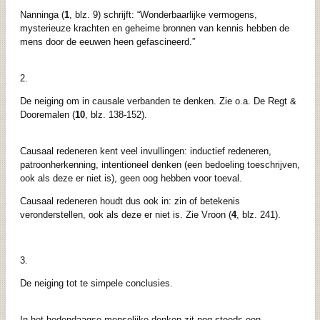
Nanninga (
1
, blz. 9) schrijft: “Wonderbaarlijke vermogens,
mysterieuze krachten en geheime bronnen van kennis hebben de
mens door de eeuwen heen gefascineerd.”
2.
De neiging om in causale verbanden te denken. Zie o.a. De Regt &
Dooremalen (
10
, blz. 138-152).
Causaal redeneren kent veel invullingen: inductief redeneren,
patroonherkenning, intentioneel denken (een bedoeling toeschrijven,
ook als deze er niet is), geen oog hebben voor toeval.
Causaal redeneren houdt dus ook in: zin of betekenis
veronderstellen, ook als deze er niet is. Zie Vroon (
4
, blz. 241).
3.
De neiging tot te simpele conclusies.
In het hedendaagse menselijke denken zit nog steeds een