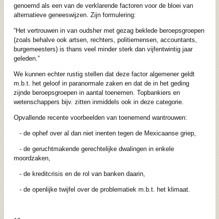
genoemd als een van de verklarende factoren voor de bloei van
alternatieve geneeswijzen. Zijn formulering:
“Het vertrouwen in van oudsher met gezag beklede beroepsgroepen
(zoals behalve ook artsen, rechters, politiemensen, accountants,
burgemeesters) is thans veel minder sterk dan vijfentwintig jaar
geleden.”
We kunnen echter rustig stellen dat deze factor algemener geldt
m.b.t. het geloof in paranormale zaken en dat de in het geding
zijnde beroepsgroepen in aantal toenemen. Topbankiers en
wetenschappers bijv. zitten inmiddels ook in deze categorie.
Opvallende recente voorbeelden van toenemend wantrouwen:
- de ophef over al dan niet inenten tegen de Mexicaanse griep,
- de geruchtmakende gerechtelijke dwalingen in enkele
moordzaken,
- de kreditcrisis en de rol van banken daarin,
- de openlijke twijfel over de problematiek m.b.t. het klimaat.