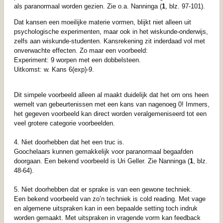
als paranormaal worden gezien. Zie o.a. Nanninga (
1
, blz. 97-101).
Dat kansen een moeilijke materie vormen, blijkt niet alleen uit
psychologische experimenten, maar ook in het wiskunde-onderwijs,
zelfs aan wiskunde-studenten. Kansrekening zit inderdaad vol met
onverwachte effecten. Zo maar een voorbeeld:
Experiment: 9 worpen met een dobbelsteen.
Uitkomst: w. Kans 6(exp)-9.
Dit simpele voorbeeld alleen al maakt duidelijk dat het om ons heen
wemelt van gebeurtenissen met een kans van nagenoeg 0! Immers,
het gegeven voorbeeld kan direct worden veralgemeniseerd tot een
veel grotere categorie voorbeelden.
4. Niet doorhebben dat het een truc is.
Goochelaars kunnen gemakkelijk voor paranormaal begaafden
doorgaan. Een bekend voorbeeld is Uri Geller. Zie Nanninga (
1
, blz.
48-64).
5. Niet doorhebben dat er sprake is van een gewone techniek.
Een bekend voorbeeld van zo’n techniek is cold reading. Met vage
en algemene uitspraken kan in een bepaalde setting toch indruk
worden gemaakt. Met uitspraken in vragende vorm kan feedback