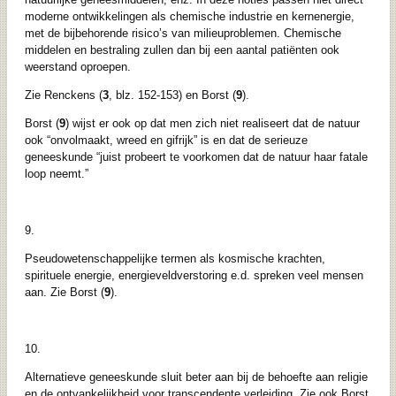
moderne ontwikkelingen als chemische industrie en kernenergie,
met de bijbehorende risico’s van milieuproblemen. Chemische
middelen en bestraling zullen dan bij een aantal patiënten ook
weerstand oproepen.
Zie Renckens (
3
, blz. 152-153) en Borst (
9
).
Borst (
9
) wijst er ook op dat men zich niet realiseert dat de natuur
ook “onvolmaakt, wreed en gifrijk” is en dat de serieuze
geneeskunde “juist probeert te voorkomen dat de natuur haar fatale
loop neemt.”
9.
Pseudowetenschappelijke termen als kosmische krachten,
spirituele energie, energieveldverstoring e.d. spreken veel mensen
aan. Zie Borst (
9
).
10.
Alternatieve geneeskunde sluit beter aan bij de behoefte aan religie
en de ontvankelijkheid voor transcendente verleiding. Zie ook Borst