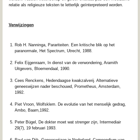
relatie als religieuze teksten te letterlijk geïnterpreteerd worden.
Verwijzingen
Rob H. Nanninga, Parariteiten. Een kritische blik op het
paranormale, Het Spectrum, Utrecht, 1988.
Felix Eijgenraam, In dienst van de verwondering, Aramith
Uitgevers, Bloemendaal, 1990.
Cees Renckens, Hedendaagse kwakzalverij. Alternatieve
geneeswijzen nader beschouwd, Prometheus, Amsterdam,
1992.
Piet Vroon, Wolfsklem. De evolutie van het menselijk gedrag,
Ambo, Baarn,1992.
Peter Bügel, De dokter moet wat strenger zijn, Intermediair
29(7), 19 februari 1993.
Paul van Dijk, Geneeswijzen in Nederland. Compendium van