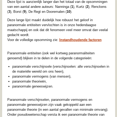
Deze lijst is aanzienlijk langer dan het totaal van de opsommingen
van een aantal andere auteurs: Nanninga (
1
), Kurtz (
2
), Renckens
(
3
), Borst (
9
), De Regt en Dooremalen (
10
).
Deze lange lijst maakt duidelijk hoe robuust het geloof in
paranormale entiteiten vervlochten is in onze hedendaagse
maatschappij en ook dat dit fenomeen veel meer omvat dan veelal
gedacht wordt.
Voor de volledige opsomming zie:
Instandhoudende factoren
Paranormale entiteiten (ook wel kortweg paranormaliteiten
genoemd) blijken in te delen in de volgende categorieën:
paranormale verschijnsele (verschijnselen: alle verschijnselen in
de materiële wereld om ons heen),
paranormale vermogens (van mensen),
paranormale theorieën,
paranormale geneeswijzen.
Paranormale verschijnselen, paranormale vermogens en
paranormale geneeswijzen zijn vaak gekoppeld aan een
paranormale theorie (in een aantal gevallen van minimale omvang).
Onder pseudowetenschap versta ik een paranormale theorie van