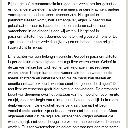
Bij het geloof in paranormaliteiten gaat het veelal om het geloof dat
er nog andere werelden, andere energieën, andere krachten, andere
vermogens en andere kennisbronnen zijn. Het geloof in
paranormaliteiten komt, kort samengevat, eigenlijk neer op het
geloof dat er meer is tussen hemel en aarde en dat er meer
samenhang in de dingen is dan wij weten. Het geloof in
paranormaliteiten heeft daarmee een sterk religieuze dimensie. De
zgn. transcendente verleiding (Kurtz) en de behoefte aan religie
liggen dicht bij elkaar.
Er is echter wel een belangrijk verschil. Geloof in paranormaliteiten
is per definitie onverenigbaar met reguliere wetenschap. Geloof in
de zin van religie kan zich echter wel verdragen met reguliere
wetenschap. Religie kan gezien worden als het antwoord op de
meest abstracte en generale vraag die de mens kan stellen en
onontkoombaar ook stelt: waartoe dient het geheel der dingen? De
reguliere wetenschap geeft hier niet alle antwoorden. De astronomie
levert wel theorieën over het ontstaan van het heelal en over ruimte
en tijd, maar het begin van ruimte en tijd vallen eigenlijk buiten ons
denkvermogen. De evolutietheorie verklaart hoe uit het begin
verschillende soorten zijn ontstaan, maar niet het begin zelf. Meer
algemeen geldt dat de reguliere wetenschap vragen overlaat die
waarschijnlijk niet door de reguliere wetenschap beantwoord kunnen
worden. Tussen wetenschap en geloof ontstaat pas een moeizame