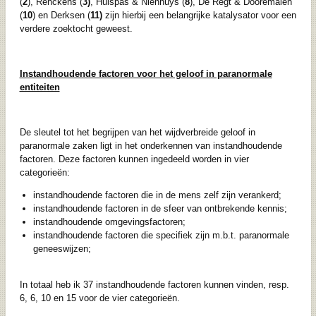
(
2
), Renckens (
3)
, Hulspas & Nienhuys (
8
), De Regt & Dooremalen
(
10
) en Derksen (
11)
zijn hierbij een belangrijke katalysator voor een
verdere zoektocht geweest.
Instandhoudende factoren voor het geloof in paranormale
entiteiten
De sleutel tot het begrijpen van het wijdverbreide geloof in
paranormale zaken ligt in het onderkennen van instandhoudende
factoren. Deze factoren kunnen ingedeeld worden in vier
categorieën:
instandhoudende factoren die in de mens zelf zijn verankerd;
instandhoudende factoren in de sfeer van ontbrekende kennis;
instandhoudende omgevingsfactoren;
instandhoudende factoren die specifiek zijn m.b.t. paranormale
geneeswijzen;
In totaal heb ik 37 instandhoudende factoren kunnen vinden, resp.
6, 6, 10 en 15 voor de vier categorieën.