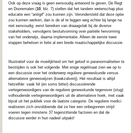
Ook op deze vraag is geen eenvoudig antwoord te geven. De Regt
en Dooremalen (
10
, blz. 7) stellen dat het tandem wetenschap plus
educatie een “antigif” zou kunnen zijn. Verondersteld dat deze optie
zou kunnen werken, dan is de af te leggen weg echter bij lange na
niet eenvoudig: eerst bereiken van draaagvlak bij de diverse
stakeholders, vervolgens besluitvorming over partiële hervorming
van het onderwijs, daarna implementatie. Alleen de eerste twee
stappen behelsen in feite al een brede maatschappelijke discussie.
Illustratief voor de moeilijkheid om het geloof in paranormaliteiten te
bestrijden is ook het volgende. Met enige regelmaat zien we op tv
een discussie over het onderwerp reguliere geneeskunde versus
alternatieve geneeswijzen (kwakzalverij). Het resultaat is altijd
hetzelfde: vaak fel (en soms bitter) discussiërende
vertegenwoordigers van de reguliere geneeskunde tegenover (stug)
volhoudende vertegenwoordigers uit de alternatieve hoek, met vaak
bijval uit het publiek voor de laatste categorie. De reguliere medici
realiseren zich onvoldoende dat ze hier een onbegonnen strijd
voeren tegen minstens 37 tegenzittende factoren en dat de
discussie eerder in hun nadeel uitpakt!