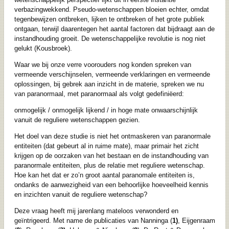
verbazingwekkend. Pseudo-wetenschappen bloeien echter, omdat
tegenbewijzen ontbreken, lijken te ontbreken of het grote publiek
ontgaan, terwijl daarentegen het aantal factoren dat bijdraagt aan de
instandhouding groeit. De wetenschappelijke revolutie is nog niet
gelukt (Kousbroek).
Waar we bij onze verre voorouders nog konden spreken van
vermeende verschijnselen, vermeende verklaringen en vermeende
oplossingen, bij gebrek aan inzicht in de materie, spreken we nu
van paranormaal, met paranormaal als volgt gedefiniëerd:
onmogelijk / onmogelijk lijkend / in hoge mate onwaarschijnlijk
vanuit de reguliere wetenschappen gezien.
Het doel van deze studie is niet het ontmaskeren van paranormale
entiteiten (dat gebeurt al in ruime mate), maar primair het zicht
krijgen op de oorzaken van het bestaan en de instandhouding van
paranormale entiteiten, plus de relatie met reguliere wetenschap.
Hoe kan het dat er zo’n groot aantal paranomale entiteiten is,
ondanks de aanwezigheid van een behoorlijke hoeveelheid kennis
en inzichten vanuit de reguliere wetenschap?
Deze vraag heeft mij jarenlang mateloos verwonderd en
geïntrigeerd. Met name de publicaties van Nanninga (
1)
, Eijgenraam