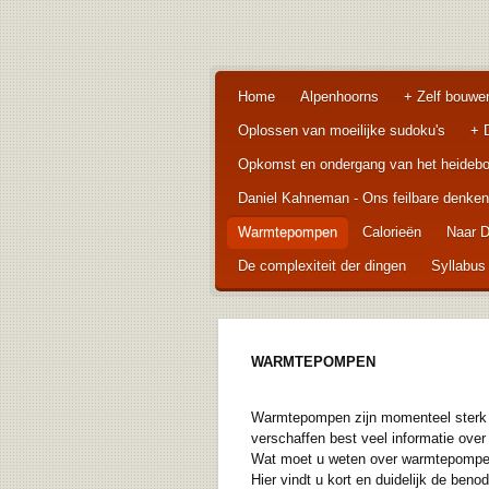
Ga
direct
naar
de
Home
Alpenhoorns
+ Zelf bouwe
hoofdinhoud
Oplossen van moeilijke sudoku's
+ 
Opkomst en ondergang van het heideboe
Daniel Kahneman - Ons feilbare denken
Warmtepompen
Calorieën
Naar 
De complexiteit der dingen
Syllabus
WARMTEPOMPEN
Warmtepompen zijn momenteel sterk i
verschaffen best veel informatie ove
Wat moet u weten over warmtepompen 
Hier vindt u kort en duidelijk de beno