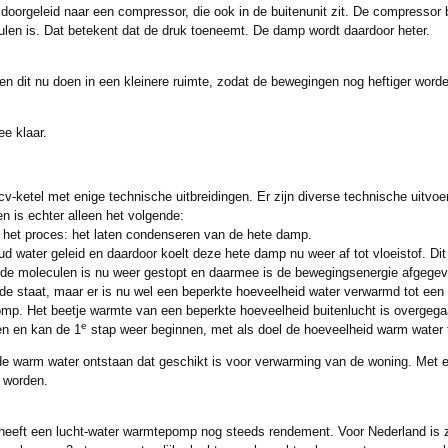
orgeleid naar een compressor, die ook in de buitenunit zit. De compressor b
ulen is. Dat betekent dat de druk toeneemt. De damp wordt daardoor heter.
 dit nu doen in een kleinere ruimte, zodat de bewegingen nog heftiger word
e klaar.
 cv-ketel met enige technische uitbreidingen. Er zijn diverse technische uitvoer
n is echter alleen het volgende:
 het proces: het laten condenseren van de hete damp.
d water geleid en daardoor koelt deze hete damp nu weer af tot vloeistof. Di
de moleculen is nu weer gestopt en daarmee is de bewegingsenergie afgegev
de staat, maar er is nu wel een beperkte hoeveelheid water verwarmd tot een 
mp. Het beetje warmte van een beperkte hoeveelheid buitenlucht is overgega
e
en en kan de 1
stap weer beginnen, met als doel de hoeveelheid warm water t
de warm water ontstaan dat geschikt is voor verwarming van de woning. Met e
 worden.
en heeft een lucht-water warmtepomp nog steeds rendement. Voor Nederland is