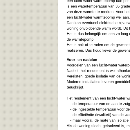
een lucht-water warmtepomp kan per c
is een watertemperatuur van 35 grade
van deze warmte te merken. Voor het w
een lucht-water warmtepomp wel aan.
Dan kan eventueel elektrische bijverw
woning onvoldoende warm wordt. Dit 
Het is dus belangrijk om een zo laag 
de warmtepomp.
Het is ook af te raden om de gewenst
realiseren. Dus houd liever de gewen
Voor- en nadelen
Voordelen van een lucht-water waterp
Nadeel: het rendement is wel afhankel
Vereisten: goede isolatie van de won
Moderne installaties leveren gemidde
terugkrijgt.
Het rendement van een lucht-water wa
- de temperatuur van de aan te zuige
- de ingestelde temperatuur voor de 
- de efficiëntie (kwaliteit) van de 
- maar vooral, de mate van isolatie
Als de woning slecht geïsoleerd is, 