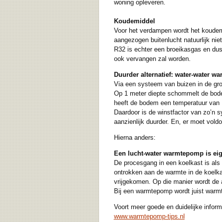
woning opleveren.
Koudemiddel
Voor het verdampen wordt het koudemi
aangezogen buitenlucht natuurlijk niet
R32 is echter een broeikasgas en dus 
ook vervangen zal worden.
Duurder alternatief: water-water 
Via een systeem van buizen in de gron
Op 1 meter diepte schommelt de bode
heeft de bodem een temperatuur van 1
Daardoor is de winstfactor van zo’n 
aanzienlijk duurder. En, er moet vold
Hierna anders:
Een lucht-water warmtepomp is eig
De procesgang in een koelkast is als
ontrokken aan de warmte in de koelk
vrijgekomen. Op die manier wordt de 
Bij een warmtepomp wordt juist warm
Voort meer goede en duidelijke inform
www.warmtepomp-tips.nl