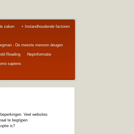
le zaken
+ Instandhoudende factoren
regman - De meeste mensen deugen
old Reading
Nepinformatie
homo sapiens
beperkingen. Veel websites
al te begrijpen.
optie is?