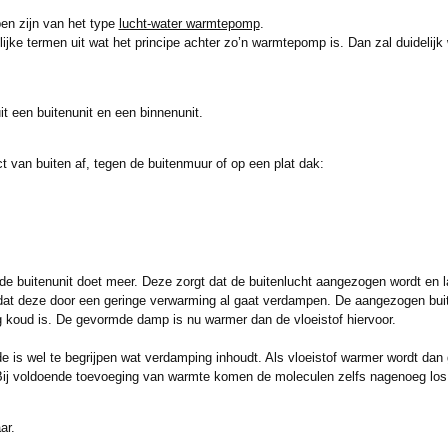
n zijn van het type
lucht-water warmtepomp
.
elijke termen uit wat het principe achter zo’n warmtepomp is. Dan zal duideli
t een buitenunit en een binnenunit.
ct van buiten af, tegen de buitenmuur of op een plat dak:
ar de buitenunit doet meer. Deze zorgt dat de buitenlucht aangezogen wordt en 
 dat deze door een geringe verwarming al gaat verdampen. De aangezogen buit
rg koud is. De gevormde damp is nu warmer dan de vloeistof hiervoor.
 is wel te begrijpen wat verdamping inhoudt. Als vloeistof warmer wordt dan
Bij voldoende toevoeging van warmte komen de moleculen zelfs nagenoeg los v
ar.