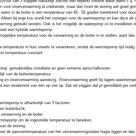
yclus van 3 stappen natuurlijk slechts een beperkt volume water warm c.q.
n voor vloerverwarming al voldoende, maar dan moet de woning wel goed geïso
ater in de boiler is een temperatuur van 45 - 55 graden toereikend voor douc
 Alleen bij erge kou wordt het zwoegen voor de warmtepomp en kan deze de 
arming gebruikt worden. Ook is het mogelijk de waterpomp zo te installeren da
heet een hybride warmtepomp.
mogelijke temperatuur voor de verwarming en de boiler in te stellen, want da
e temperatuur in huis steeds te veranderen, omdat de warmtepomp tijd nodig
ste temperatuur constant.
omp: gemakkelijke installatie en geen extreme aanschafkosten.
ijk van de buitentemperatuur.
ing en vloerverwarming aanwezig. Vloerverwarming geeft bij lagere watertempe
ld een rendement van één op vier op. Dat wil zeggen dat je gemiddeld per ve
rmtepomp is afhankelijk van 3 factoren:
n buitenlucht,
verwarming en de boiler,
warmtepomp om de ingestelde temperatuur te bereiken,
 van de woning.
moet de aanvoertemperatuur van het ververwarmingswater hoger liggen en dan 