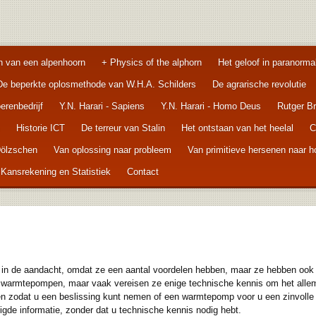
n van een alpenhoorn
+ Physics of the alphorn
Het geloof in paranorma
De beperkte oplosmethode van W.H.A. Schilders
De agrarische revolutie
renbedrijf
Y.N. Harari - Sapiens
Y.N. Harari - Homo Deus
Rutger B
Historie ICT
De terreur van Stalin
Het ontstaan van het heelal
C
Dölzschen
Van oplossing naar probleem
Van primitieve hersenen naar 
 Kansrekening en Statistiek
Contact
n de aandacht, omdat ze een aantal voordelen hebben, maar ze hebben ook 
r warmtepompen, maar vaak vereisen ze enige technische kennis om het allema
zodat u een beslissing kunt nemen of een warmtepomp voor u een zinvolle 
digde informatie, zonder dat u technische kennis nodig hebt.