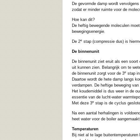
De gevormde damp wordt vervolgens do
zodat er minder ruimte voor de molec
Hoe kan dit?
De heftig bewegende moleculen moeten
bewegingsenergie.
e
De 2
stap (compressie dus) is hierme
De binnenunit
De binnenunit ziet eruit als een soort
uit kunnen zien. Belangrijk om te wete
e
de binnenunit zorgt voor de 3
stap in
Daartoe wordt de hete damp langs kou
verdampen. De heftige beweging van 
Het koudemiddel is dus weer in de ou
essentie van de lucht-water warmtepo
e
Met deze 3
stap is de cyclus geslot
Na een aantal herhalingen is voldoen
heet water voor de boiler aangemaakt
Temperaturen
Bij niet al te lage buitentemperatur