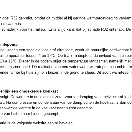
ddel R32 gebruikt, omdat dit middel al bij geringe warmtetoevoeging verdam
 erg warm is.
schadelijk voor het milieu. Er is altijd kans dat bij schade R32 ontsnapt. De
warmtepomp
d, waarin een speciale vloeistof circuleert, wordt de natuurlijke aardwarmte 
mtemperatuur tussen 4 en 17°C. Op 5 à 7 m diepte is de invloed van seizo
0 à 12°C. Dieper in de bodem stijgt de temperatuur langzamer, namelijk met 
systeem zeer goed. De realisatie van een water-water warmtepomp is echter 
oende ruimte bij huis zijn om buizen in de grond te slaan. Dit soort warmtepo
enlijk een omgekeerde koelkast
 volgt: De warmte in de koelkast zorgt voor verdamping van koelvloeistof in 
ast. Na compressie en condensatie van de damp buiten de koelkast is dan do
aanwezige warmte in de koelkast naar buiten gepompt.
te van buiten naar binnen gepompt.
atie is de volgende website aan te bevelen: